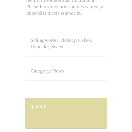
lectus, in sodales nisi tincidunt a.
Phasellus venenatis sodales sapien, at
imperdiet turpis tempor in.
Schlagwörter:
Bakery
,
Cakes
,
Cupcake
,
Sweet
Category:
News
quentin