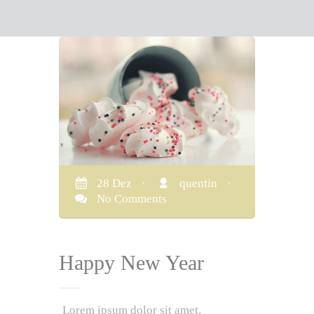
28 Dez
·
quentin
·
No Comments
Happy New Year
Lorem ipsum dolor sit amet,